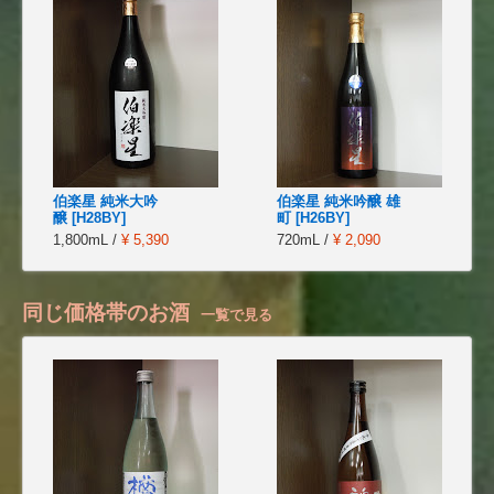
伯楽星 純米大吟
伯楽星 純米吟醸 雄
醸 [H28BY]
町 [H26BY]
1,800mL /
¥ 5,390
720mL /
¥ 2,090
同じ価格帯のお酒
一覧で見る