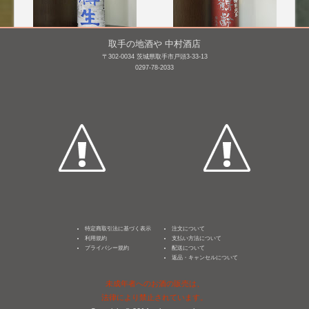
取手の地酒や 中村酒店
〒302-0034 茨城県取手市戸頭3-33-13
武勇 純米吟醸 樽生【蔵
鶴齢 特別純米 越淡麗
0297-78-2033
内氷温貯蔵/限定品】
55% 無濾過生原
酒 [H25BY]
720mL /
¥ 1,980
720mL /
¥ 1,760
特定商取引法に基づく表示
注文について
利用規約
支払い方法について
プライバシー規約
配送について
返品・キャンセルについて
未成年者へのお酒の販売は、
法律により禁止されています。