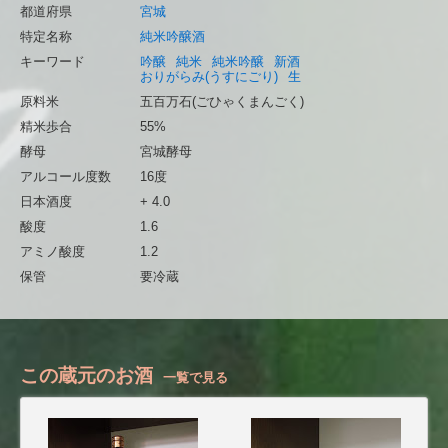
都道府県
宮城
特定名称
純米吟醸酒
キーワード
吟醸
純米
純米吟醸
新酒
おりがらみ(うすにごり)
生
原料米
五百万石(ごひゃくまんごく)
精米歩合
55%
酵母
宮城酵母
アルコール度数
16度
日本酒度
+ 4.0
酸度
1.6
アミノ酸度
1.2
保管
要冷蔵
この蔵元のお酒
一覧で見る