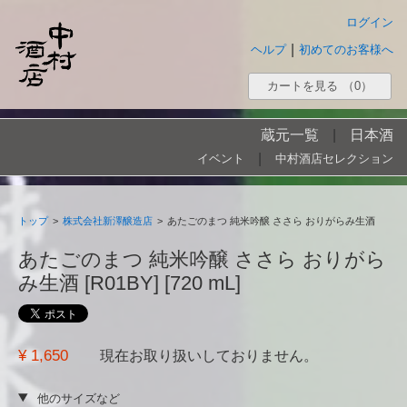
ログイン
|
ヘルプ
初めてのお客様へ
カートを見る
（0）
蔵元一覧
|
日本酒
|
イベント
中村酒店セレクション
トップ
>
株式会社新澤醸造店
>
あたごのまつ 純米吟醸 ささら おりがらみ生酒
あたごのまつ 純米吟醸 ささら おりがら
み生酒 [R01BY] [720 mL]
¥ 1,650
現在お取り扱いしておりません。
他のサイズなど