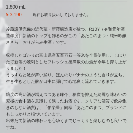
1,800 mL
¥ 3,190
現在お取り扱いしておりません。
冷蔵設備完備の近代蔵・新澤醸造店が放つ、R1BY（令和元年酒
造年度）新酒のトップを飾るのがこの「あたごのまつ・純米吟醸
ささら おりがらみ生酒」です。
収穫したばかりの富山県産五百万石一等米を全量使用し、しぼり
たて新酒の溌剌としたフレッシュ感満載のお酒が今年も搾り上が
りました！
うっすらと澱が舞い踊り、ほんのりバナナのような香りが立ち、
生き生きとした酸が口中に弾けて心地良く流れていきます。
糖度の高い酒が増えつつある昨今、糖度を抑えた綺麗な味わいの
究極の食中酒を意識して醸したお酒です。クリアな酒質で飲み飽
きのしない酒質は、「伯楽星」同様「あたごのまつ」ブランドに
もしっかりと根づいています。
出来たて新酒の味わいを心ゆくまでじっくりと楽しむのも良いで
すね。