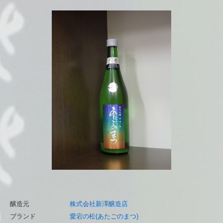
醸造元
株式会社新澤醸造店
ブランド
愛宕の松(あたごのまつ)