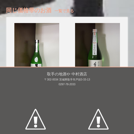
同じ価格帯のお酒
一覧で見る
取手の地酒や 中村酒店
〒302-0034 茨城県取手市戸頭3-33-13
0297-78-2033
男女川 純米吟醸 無濾過
美丈夫 純米大吟醸 舞 う
本生
すにごり 生 [BY26]
720mL /
¥ 1,870
720mL /
¥ 1,601