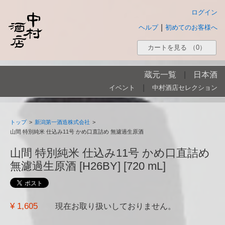
ログイン
|
ヘルプ
初めてのお客様へ
カートを見る
（0）
蔵元一覧
|
日本酒
|
イベント
中村酒店セレクション
トップ
>
新潟第一酒造株式会社
>
山間 特別純米 仕込み11号 かめ口直詰め 無濾過生原酒
山間 特別純米 仕込み11号 かめ口直詰め
無濾過生原酒 [H26BY] [720 mL]
¥ 1,605
現在お取り扱いしておりません。