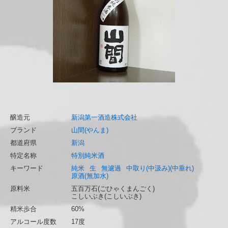
醸造元
新潟第一酒造株式会社
ブランド
山間(やんま)
都道府県
新潟
特定名称
特別純米酒
キーワード
純米
生
無濾過
中取り(中汲み)(中垂れ)
原酒(無加水)
原料米
五百万石(ごひゃくまんごく)
こしいぶき(こしいぶき)
精米歩合
60%
アルコール度数
17度