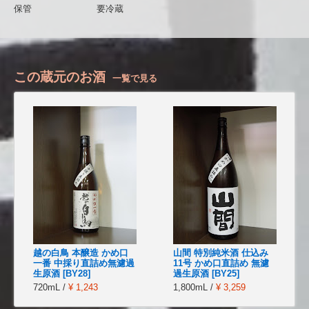
保管
要冷蔵
この蔵元のお酒
一覧で見る
越の白鳥 本醸造 かめ口
山間 特別純米酒 仕込み
一番 中採り直詰め無濾過
11号 かめ口直詰め 無濾
生原酒 [BY28]
過生原酒 [BY25]
720mL /
¥ 1,243
1,800mL /
¥ 3,259