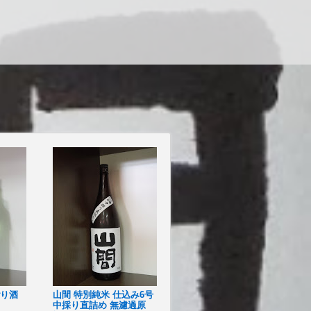
ごり酒
山間 特別純米 仕込み6号
中採り直詰め 無濾過原