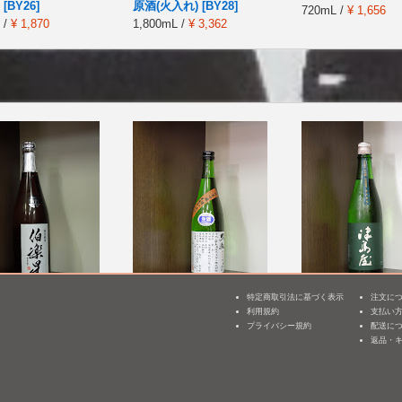
[BY26]
原酒(火入れ) [BY28]
720mL /
¥ 1,656
 /
¥ 1,870
1,800mL /
¥ 3,362
特定商取引法に基づく表示
注文に
 特別純米
久礼 純米吟醸 無濾過生
津島屋 純米酒 契
利用規約
支払い
3
原酒 槽口直詰 [BY25]
山田錦 無濾過生原
プライバシー規約
配送に
 /
¥ 1,931
酒 [BY25]
返品・
720mL /
¥ 1,628
720mL /
¥ 1,650