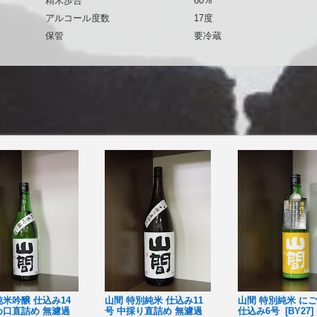
精米歩合
60%
アルコール度数
17度
保管
要冷蔵
純米吟醸 仕込み14
山間 特別純米 仕込み11
山間 特別純米 に
め口直詰め 無濾過
号 中採り直詰め 無濾過
仕込み6号 [BY27]