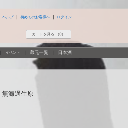
|
|
ヘルプ
初めてのお客様へ
ログイン
カートを見る
（0）
|
|
蔵元一覧
|
日本酒
イベント
め 無濾過生原