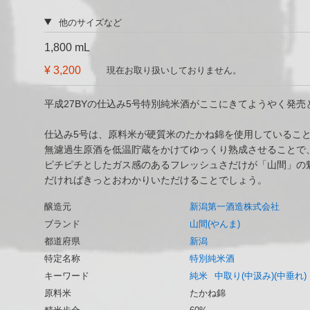
他のサイズなど
1,800 mL
¥ 3,200
現在お取り扱いしておりません。
平成27BYの仕込み5号特別純米酒がここにきてようやく発売
仕込み5号は、原料米が硬質米のたかね錦を使用しているこ
無濾過生原酒を低温貯蔵をかけてゆっくり熟成させることで
ピチピチとしたガス感のあるフレッシュさだけが「山間」の
だければきっとおわかりいただけることでしょう。
醸造元
新潟第一酒造株式会社
ブランド
山間(やんま)
都道府県
新潟
特定名称
特別純米酒
キーワード
純米
中取り(中汲み)(中垂れ)
原料米
たかね錦