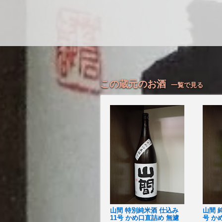
この蔵元のお酒
一覧で見る
山間 特別純米酒 仕込み
山間 
11号 かめ口直詰め 無濾
号 か