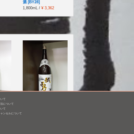
酒 [BY28]
1,800mL /
¥ 3,362
ついて
約栽培
武勇 白ラベル
方法について
ついて
1,800mL /
¥ 1,970
キャンセルについて