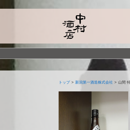
トップ
>
新潟第一酒造株式会社
>
山間 