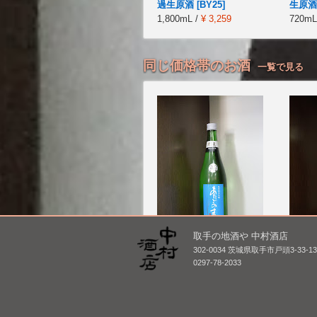
過生原酒 [BY25]
生原酒 
1,800mL /
¥ 3,259
720mL
同じ価格帯のお酒
一覧で見る
取手の地酒や 中村酒店
あたごのまつ 限定 純米
伯楽星
302-0034 茨城県取手市戸頭3-33-1
吟醸 おりがらみ 本
720mL
0297-78-2033
生 [BY26]
720mL /
¥ 1,650