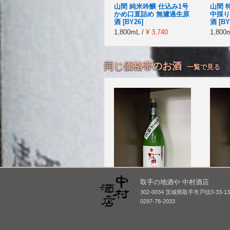
山間 純米吟醸 仕込み1号
山間 
かめ口直詰め 無濾過生原
中採り
酒 [BY26]
酒 [BY
1,800mL /
¥ 3,740
1,800
同じ価格帯のお酒
一覧で見る
取手の地酒や 中村酒店
302-0034 茨城県取手市戸頭3-33-1
宙狐 かすみ純米 生原
久礼 
0297-78-2033
酒 [BY26]
原酒 手
1,800mL /
¥ 2,860
1,800