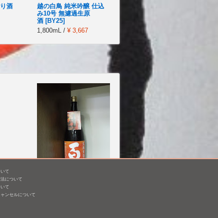
ごり酒
越の白鳥 純米吟醸 仕込
み10号 無濾過生原
酒 [BY25]
1,800mL /
¥ 3,667
ついて
方法について
郷錦
百歳 純米 ひやおろし 生
ついて
詰熟成原酒 [BY26]
キャンセルについて
1,800mL /
¥ 2,695