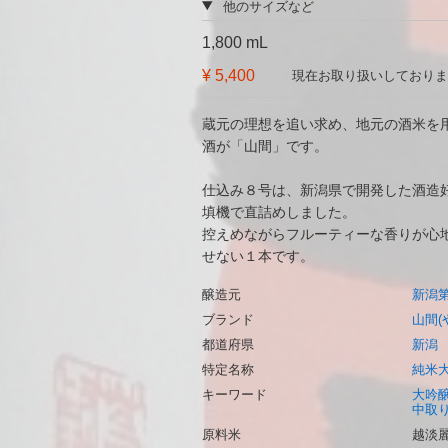
他のサイズなど
1,800 mL
¥ 5,400
現在お取り扱いしておりま
蔵元の理想を追い求め、地元の酒米を
酒が「山間」です。
仕込み８号は、新潟県で開発した酒造
填機で直詰めしました。
控えめながらフルーティーな香りが心
せない１本です。
醸造元
新潟
ブランド
山間(
都道府県
新潟
特定名称
純米
キーワード
大吟
中取り
原料米
越淡麗