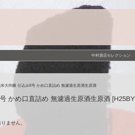
中村酒店セレクション
純米大吟醸 仕込み8号 かめ口直詰め 無濾過生原酒生原酒
 かめ口直詰め 無濾過生原酒生原酒 [H25BY] [7
おりません。