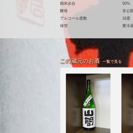
精米歩合
50%
酵母
非公
アルコール度数
16度
保管
要冷
この蔵元のお酒
一覧で見る