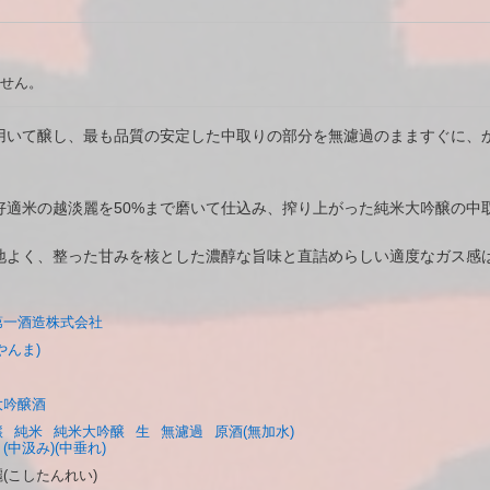
せん。
用いて醸し、最も品質の安定した中取りの部分を無濾過のまますぐに、
好適米の越淡麗を50%まで磨いて仕込み、搾り上がった純米大吟醸の中
地よく、整った甘みを核とした濃醇な旨味と直詰めらしい適度なガス感
第一酒造株式会社
やんま)
大吟醸酒
醸
純米
純米大吟醸
生
無濾過
原酒(無加水)
(中汲み)(中垂れ)
(こしたんれい)