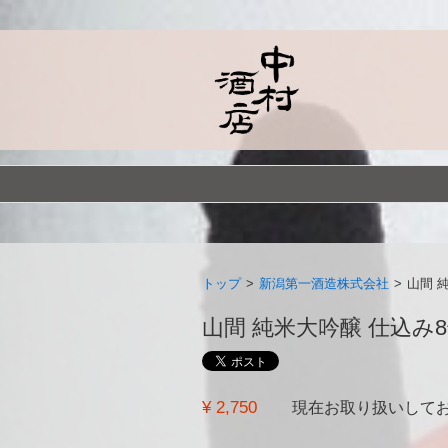
トップ
>
新潟第一酒造株式会社
>
山間 
山間 純米大吟醸 仕込み8号
¥ 2,750
現在お取り扱いして