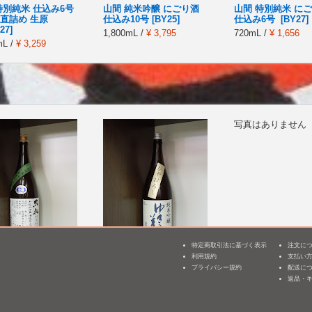
特別純米 仕込み6号
山間 純米吟醸 にごり酒
山間 特別純米 に
直詰め 生原
仕込み10号 [BY25]
仕込み6号 [BY27]
27]
1,800mL /
¥ 3,795
720mL /
¥ 1,656
mL /
¥ 3,259
写真はありません
特定商取引法に基づく表示
注文に
利用規約
支払い
3
特別純米 無濾過生
ゆきの美人 純米吟醸 愛
来福 特別純米 美
プライバシー規約
配送に
詰直汲み [BY25]
山麹 ひやおろし [BY25]
返品・
1,800mL /
¥ 2,750
mL /
¥ 2,829
1,800mL /
¥ 2,828