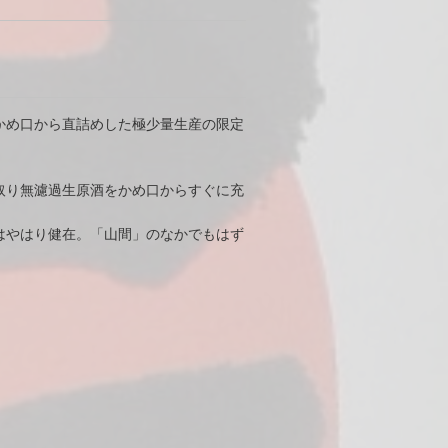
かめ口から直詰めした極少量生産の限定
取り無濾過生原酒をかめ口からすぐに充
はやはり健在。「山間」のなかでもはず