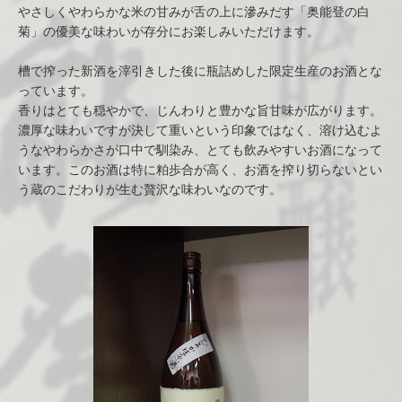
やさしくやわらかな米の甘みが舌の上に滲みだす「奥能登の白
菊」の優美な味わいが存分にお楽しみいただけます。
槽で搾った新酒を滓引きした後に瓶詰めした限定生産のお酒とな
っています。
香りはとても穏やかで、じんわりと豊かな旨甘味が広がります。
濃厚な味わいですが決して重いという印象ではなく、溶け込むよ
うなやわらかさが口中で馴染み、とても飲みやすいお酒になって
います。このお酒は特に粕歩合が高く、お酒を搾り切らないとい
う蔵のこだわりが生む贅沢な味わいなのです。