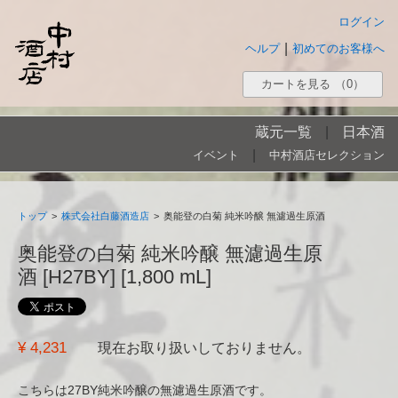
ログイン
|
ヘルプ
初めてのお客様へ
カートを見る
（0）
蔵元一覧
|
日本酒
|
イベント
中村酒店セレクション
トップ
>
株式会社白藤酒造店
>
奥能登の白菊 純米吟醸 無濾過生原酒
奥能登の白菊 純米吟醸 無濾過生原
酒 [H27BY] [1,800 mL]
¥ 4,231
現在お取り扱いしておりません。
こちらは27BY純米吟醸の無濾過生原酒です。