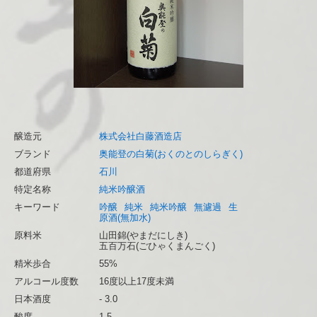
醸造元
株式会社白藤酒造店
ブランド
奥能登の白菊(おくのとのしらぎく)
都道府県
石川
特定名称
純米吟醸酒
キーワード
吟醸
純米
純米吟醸
無濾過
生
原酒(無加水)
原料米
山田錦(やまだにしき)
五百万石(ごひゃくまんごく)
精米歩合
55%
アルコール度数
16度以上17度未満
日本酒度
- 3.0
酸度
1.5