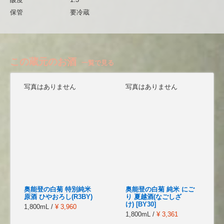
保管
要冷蔵
この蔵元のお酒
一覧で見る
写真はありません
写真はありません
奥能登の白菊 特別純米
奥能登の白菊 純米 にご
原酒 ひやおろし(R3BY)
り 夏越酒(なごしざ
け) [BY30]
1,800mL /
¥ 3,960
1,800mL /
¥ 3,361