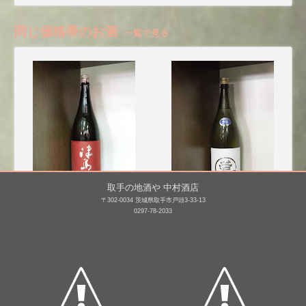
同じ価格帯のお酒
一覧で見る
取手の地酒や 中村酒店
〒302-0034 茨城県取手市戸頭3-33-13
津島屋 純米大吟醸 契約
若波 純米吟醸 【山田
0297-78-2033
栽培山田錦 瓶囲
錦】 生酒 [BY30]
い [BY27]
1,800mL /
¥ 4,070
1,800mL /
¥ 4,070