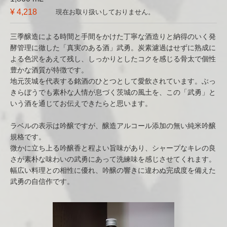
¥ 4,218
現在お取り扱いしておりません。
三季醸造による時間と手間をかけた丁寧な酒造りと納得のいく発
酵管理に徹した「真実のある酒」武勇。炭素濾過はせずに熟成に
よる色沢をあえて残し、しっかりとしたコクを感じる骨太で個性
豊かな酒質が特徴です。
地元茨城を代表する銘酒のひとつとして愛飲されています。ぶっ
きらぼうでも素朴な人情が息づく茨城の風土を、この「武勇」と
いう酒を通じてお伝えできたらと思います。
ラベルの表示は吟醸ですが、醸造アルコール添加の無い純米吟醸
規格です。
微かに立ち上る吟醸香と程よい旨味があり、シャープなキレの良
さが素朴な味わいの武勇にあって洗練味を感じさせてくれます。
幅広い料理との相性に優れ、吟醸の響きに違わぬ完成度を備えた
武勇の自信作です。