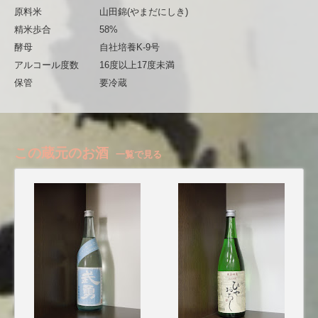
原料米
山田錦(やまだにしき)
精米歩合
58%
酵母
自社培養K-9号
アルコール度数
16度以上17度未満
保管
要冷蔵
この蔵元のお酒
一覧で見る