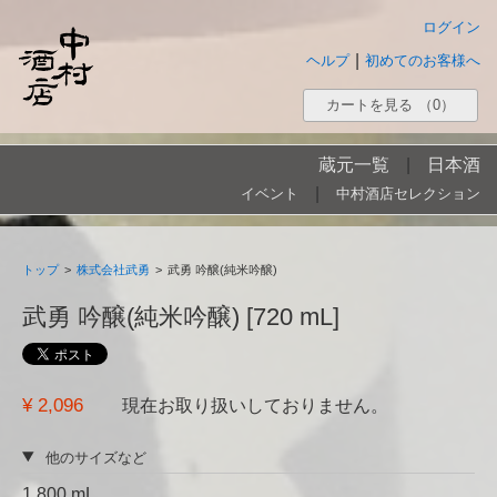
ログイン
|
ヘルプ
初めてのお客様へ
カートを見る
（0）
蔵元一覧
|
日本酒
|
イベント
中村酒店セレクション
トップ
>
株式会社武勇
>
武勇 吟醸(純米吟醸)
武勇 吟醸(純米吟醸) [720 mL]
¥ 2,096
現在お取り扱いしておりません。
他のサイズなど
1,800 mL