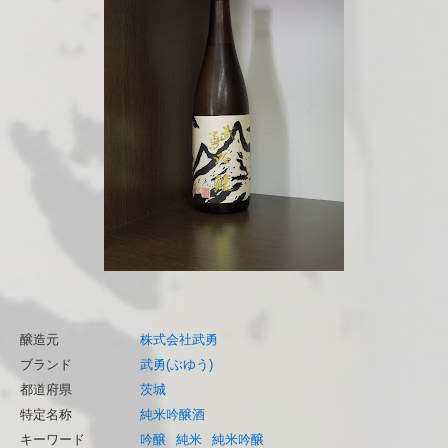
醸造元
株式会社武勇
ブランド
武勇(ぶゆう)
都道府県
茨城
特定名称
純米吟醸酒
キーワード
吟醸
純米
純米吟醸