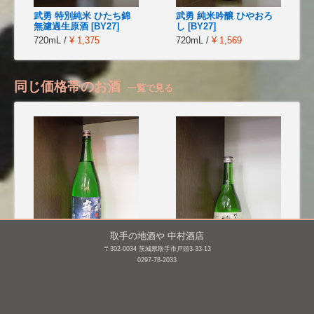
武勇 特別純米 ひたち錦
武勇 純米吟醸 ひやおろ
無濾過生原酒 [BY27]
し [BY27]
720mL /
¥ 1,375
720mL /
¥ 1,569
同じ価格帯のお酒
一覧で見る
取手の地酒や 中村酒店
〒302-0034 茨城県取手市戸頭3-33-13
0297-78-2033
霧筑波 特別本醸造 瓶燗
神亀 純米 上槽中
火入れ 夜霧 [BY25]
汲 [BY26]
1,800mL /
¥ 2,410
720mL /
¥ 2,409