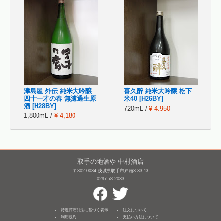
津島屋 外伝 純米大吟醸
喜久醉 純米大吟醸 松下
四十一才の春 無濾過生原
米40 [H26BY]
酒 [H28BY]
720mL /
¥ 4,950
1,800mL /
¥ 4,180
取手の地酒や 中村酒店
〒302-0034 茨城県取手市戸頭3-33-13
0297-78-2033
特定商取引法に基づく表示
注文について
利用規約
支払い方法について