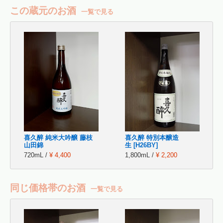
この蔵元のお酒
一覧で見る
喜久醉 純米大吟醸 藤枝
喜久醉 特別本醸造
山田錦
生 [H26BY]
720mL /
¥ 4,400
1,800mL /
¥ 2,200
同じ価格帯のお酒
一覧で見る