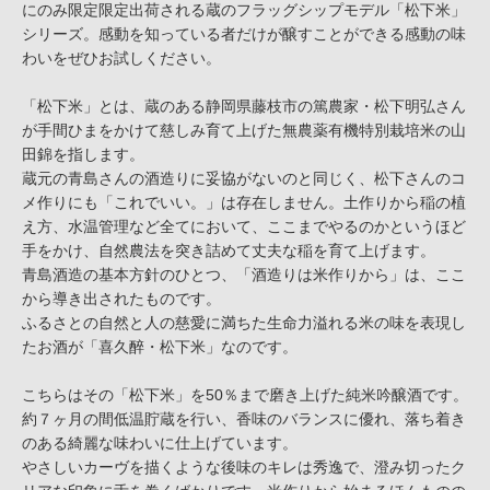
にのみ限定限定出荷される蔵のフラッグシップモデル「松下米」
シリーズ。感動を知っている者だけが醸すことができる感動の味
わいをぜひお試しください。
「松下米」とは、蔵のある静岡県藤枝市の篤農家・松下明弘さん
が手間ひまをかけて慈しみ育て上げた無農薬有機特別栽培米の山
田錦を指します。
蔵元の青島さんの酒造りに妥協がないのと同じく、松下さんのコ
メ作りにも「これでいい。」は存在しません。土作りから稲の植
え方、水温管理など全てにおいて、ここまでやるのかというほど
手をかけ、自然農法を突き詰めて丈夫な稲を育て上げます。
青島酒造の基本方針のひとつ、「酒造りは米作りから」は、ここ
から導き出されたものです。
ふるさとの自然と人の慈愛に満ちた生命力溢れる米の味を表現し
たお酒が「喜久醉・松下米」なのです。
こちらはその「松下米」を50％まで磨き上げた純米吟醸酒です。
約７ヶ月の間低温貯蔵を行い、香味のバランスに優れ、落ち着き
のある綺麗な味わいに仕上げています。
やさしいカーヴを描くような後味のキレは秀逸で、澄み切ったク