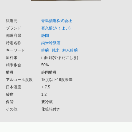
醸造元
青島酒造株式会社
ブランド
喜久醉(きくよい)
都道府県
静岡
特定名称
純米吟醸酒
キーワード
吟醸
純米
純米吟醸
原料米
山田錦(やまだにしき)
精米歩合
50%
酵母
静岡酵母
アルコール度数
15度以上16度未満
日本酒度
+ 7.5
酸度
1.2
保管
要冷蔵
その他
化粧箱付き