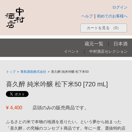
ログイン
|
ヘルプ
初めてのお客様へ
カートを見る
（0）
蔵元一覧
|
日本酒
|
イベント
中村酒店セレクション
トップ
>
青島酒造株式会社
>
喜久醉 純米吟醸 松下米50
喜久醉 純米吟醸 松下米50 [720 mL]
¥ 4,400
店頭のみの販売商品です。
ふるさとの米で本物の地酒を造りたい。という夢から始まった
「喜久醉」の究極のコンセプト商品です。年に一度、選抜特約店