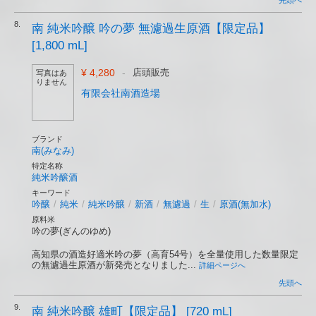
先頭へ
8.
南 純米吟醸 吟の夢 無濾過生原酒【限定品】
[1,800 mL]
¥ 4,280
-
店頭販売
写真はあ
りません
有限会社南酒造場
ブランド
南(みなみ)
特定名称
純米吟醸酒
キーワード
吟醸
/
純米
/
純米吟醸
/
新酒
/
無濾過
/
生
/
原酒(無加水)
原料米
吟の夢(ぎんのゆめ)
高知県の酒造好適米吟の夢（高育54号）を全量使用した数量限定
の無濾過生原酒が新発売となりました...
詳細ページへ
先頭へ
9.
南 純米吟醸 雄町【限定品】 [720 mL]