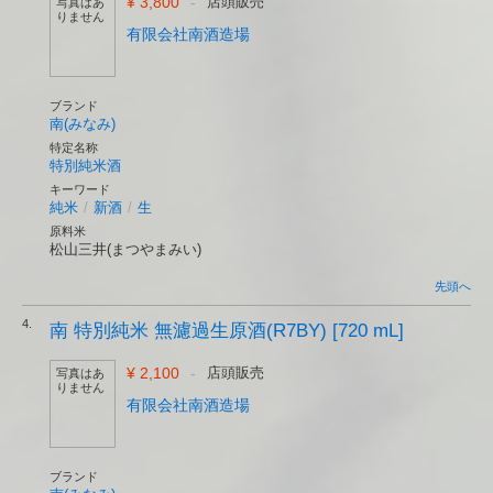
¥ 3,800
-
店頭販売
写真はあ
りません
有限会社南酒造場
ブランド
南(みなみ)
特定名称
特別純米酒
キーワード
純米
/
新酒
/
生
原料米
松山三井(まつやまみい)
先頭へ
4.
南 特別純米 無濾過生原酒(R7BY) [720 mL]
¥ 2,100
-
店頭販売
写真はあ
りません
有限会社南酒造場
ブランド