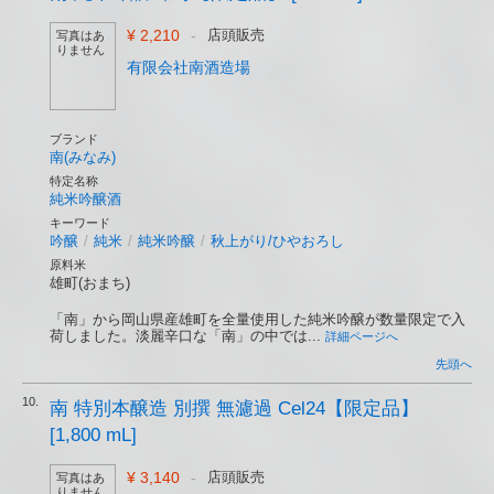
¥ 2,210
-
店頭販売
写真はあ
りません
有限会社南酒造場
ブランド
南(みなみ)
特定名称
純米吟醸酒
キーワード
吟醸
/
純米
/
純米吟醸
/
秋上がり/ひやおろし
原料米
雄町(おまち)
「南」から岡山県産雄町を全量使用した純米吟醸が数量限定で入
荷しました。淡麗辛口な「南」の中では...
詳細ページへ
先頭へ
10.
南 特別本醸造 別撰 無濾過 Cel24【限定品】
[1,800 mL]
¥ 3,140
-
店頭販売
写真はあ
りません