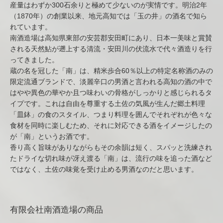
産量はわずか300石余りと極めて少ないのが実情です。明治2年
（1870年）の創業以来、地元高知では「玉の井」の酒名で知ら
れています。
南酒造場は高知県東部の安芸郡安田町にあり、日本一美味と賞賛
される天然鮎が遡上する清流・安田川の伏流水で代々酒造りを行
ってきました。
蔵の名を冠した「南」は、精米歩合60％以上の特定名称酒のみの
限定流通ブランドで、淡麗辛口の男酒と言われる高知の酒の中で
はやや異色の華やか且つ味わいの骨格がしっかりと感じられるタ
イプです。これは自由を尊重する土佐の気風が生んだ郷土料理
「皿鉢」の食のスタイル、つまり料理を囲んでそれぞれが色々な
食材を同時に楽しむため、それに対応できる酒をイメージしたの
が「南」というお酒です。
香り高く旨味がありながらもその余韻は短く、スパッと洗練され
たドライな切れ味が冴え渡る「南」は、流行の味を追った酒など
ではなく、土佐の味覚を受け止める男酒なのだと思います。
有限会社南酒造場の商品