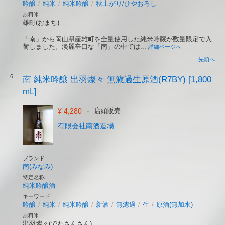
吟醸
/
純米
/
純米吟醸
/
秋上がり/ひやおろし
原料米
雄町(おまち)
「南」から岡山県産雄町を全量使用した純米吟醸が数量限定で入
荷しました。淡麗辛口な「南」の中では...
詳細ページへ
先頭へ
6.
南 純米吟醸 出羽燦々 無濾過生原酒(R7BY) [1,800
mL]
¥ 4,280
-
店頭販売
有限会社南酒造場
ブランド
南(みなみ)
特定名称
純米吟醸酒
キーワード
吟醸
/
純米
/
純米吟醸
/
新酒
/
無濾過
/
生
/
原酒(無加水)
原料米
出羽燦々(でわさんさん)