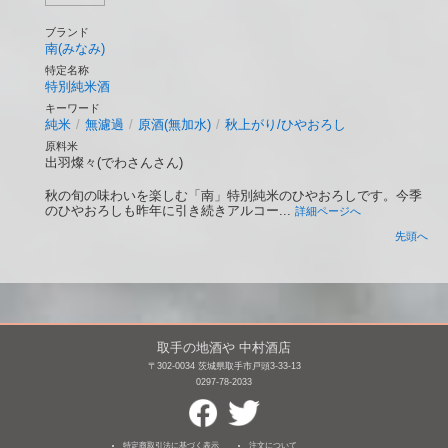
ブランド
南(みなみ)
特定名称
特別純米酒
キーワード
純米
/
無濾過
/
原酒(無加水)
/
秋上がり/ひやおろし
原料米
出羽燦々(でわさんさん)
秋の旬の味わいを楽しむ「南」特別純米のひやおろしです。今季
のひやおろしも昨年に引き続きアルコー...
詳細ページへ
先頭へ
取手の地酒や 中村酒店
〒302-0034 茨城県取手市戸頭3-33-13
0297-78-2033
特定商取引法に基づく表示
注文について