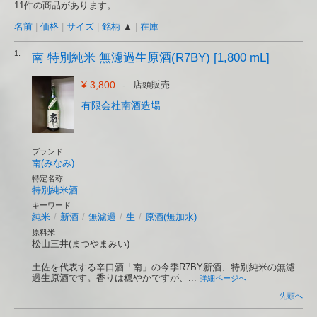
11件の商品があります。
名前
|
価格
|
サイズ
|
銘柄
▲
|
在庫
1.
南 特別純米 無濾過生原酒(R7BY) [1,800 mL]
¥ 3,800
-
店頭販売
有限会社南酒造場
ブランド
南(みなみ)
特定名称
特別純米酒
キーワード
純米
/
新酒
/
無濾過
/
生
/
原酒(無加水)
原料米
松山三井(まつやまみい)
土佐を代表する辛口酒「南」の今季R7BY新酒、特別純米の無濾
過生原酒です。香りは穏やかですが、...
詳細ページへ
先頭へ