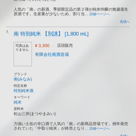
人気の「南」の新酒、季節限定品の第２弾が純米吟醸の無濾過生
原酒です。生産量が少ないため、割り当...
詳細ページへ
先頭へ
7.
南 特別純米 【別誂】 [1,800 mL]
¥ 3,300
-
店頭販売
写真はあ
りません
有限会社南酒造場
ブランド
南(みなみ)
特定名称
特別純米酒
キーワード
純米
原料米
松山三井(まつやまみい)
力強い土佐の辛口酒で人気の「南」の新商品登場です。例年発売
されていた「中取り純米」が終売となり...
詳細ページへ