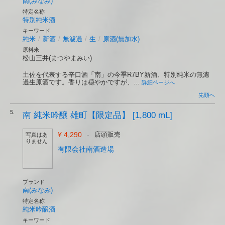
南(みなみ)
特定名称
特別純米酒
キーワード
純米
/
新酒
/
無濾過
/
生
/
原酒(無加水)
原料米
松山三井(まつやまみい)
土佐を代表する辛口酒「南」の今季R7BY新酒、特別純米の無濾
過生原酒です。香りは穏やかですが、...
詳細ページへ
先頭へ
5.
南 純米吟醸 雄町【限定品】 [1,800 mL]
¥ 4,290
-
店頭販売
写真はあ
りません
有限会社南酒造場
ブランド
南(みなみ)
特定名称
純米吟醸酒
キーワード