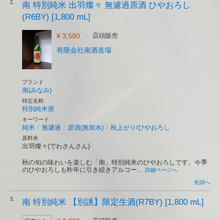
2.
南 特別純米 出羽燦々 無濾過原酒 ひやおろし
(R6BY) [1,800 mL]
¥ 3,580
-
店頭販売
有限会社南酒造場
ブランド
南(みなみ)
特定名称
特別純米酒
キーワード
純米
/
無濾過
/
原酒(無加水)
/
秋上がり/ひやおろし
原料米
出羽燦々(でわさんさん)
秋の旬の味わいを楽しむ「南」特別純米のひやおろしです。今季
のひやおろしも昨年に引き続きアルコー...
詳細ページへ
先頭へ
3.
南 特別純米 【別誂】限定生酒(R7BY) [1,800 mL]