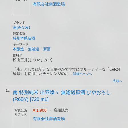
有限会社南酒造場
ブランド
南(みなみ)
特定名称
特別本醸造酒
キーワード
本醸造
/
無濾過
/
新酒
原料米
松山三井(まつやまみい)
「南」としては初となる華やかで非常にフルーティーな「Cel-24
酵母」を使用したチャレンジのお...
詳細ページへ
先頭へ
11.
南 特別純米 出羽燦々 無濾過原酒 ひやおろし
(R6BY) [720 mL]
¥ 1,900
-
店頭販売
写真はあ
りません
有限会社南酒造場