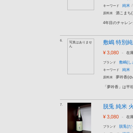
純米
/
キーワード
酒こまち(
原料米
4年目のチャレン
6.
敷嶋 特別純米
写真はありませ
ん
¥ 3,080
-
在
敷嶋(し
ブランド
純米
キーワード
夢吟香(ゆ
原料米
「夢吟香」は平坦
7.
脱兎 純米 火
¥ 3,080
-
在
脱兎(だ
ブランド