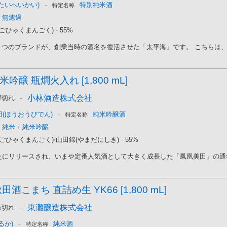
-
たいへいかい)
特別純米酒
特定名称
無濾過
(ごひゃくまんごく)
-
55%
つのブランドが、創業当時の酒名を復活させた「太平海」です。 こちらは、酒
吟醸 瓶燗火入れ [1,800 mL]
-
小林酒造株式会社
庫切れ
-
(ほうおうびでん)
純米吟醸酒
特定名称
純米
/
純米吟醸
(ごひゃくまんごく)
/
山田錦(やまだにしき)
-
55%
たにリリースされ、いまや定番人気酒として大きく成長した「鳳凰美田」の通年
田酒こまち 直詰め生 YK66 [1,800 mL]
-
東灘醸造株式会社
庫切れ
-
るか)
純米酒
特定名称