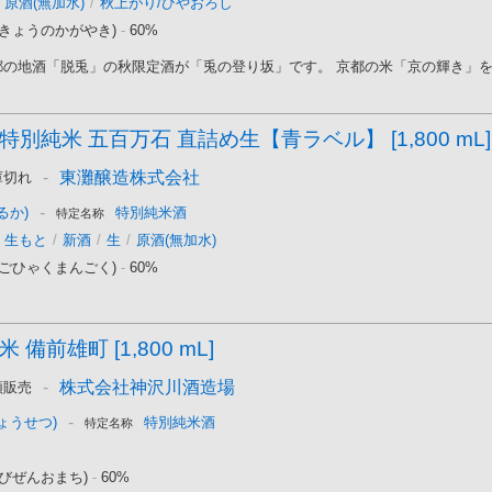
原酒(無加水)
/
秋上がり/ひやおろし
(きょうのかがやき)
-
60%
の地酒「脱兎」の秋限定酒が「兎の登り坂」です。 京都の米「京の輝き」を60
特別純米 五百万石 直詰め生【青ラベル】 [1,800 mL]
-
東灘醸造株式会社
庫切れ
-
るか)
特別純米酒
特定名称
生もと
/
新酒
/
生
/
原酒(無加水)
(ごひゃくまんごく)
-
60%
 備前雄町 [1,800 mL]
-
株式会社神沢川酒造場
頭販売
-
ょうせつ)
特別純米酒
特定名称
びぜんおまち)
-
60%