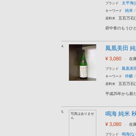
太平海(
ブランド
純米
/
キーワード
五百万石
原料米
府中誉のもうひと
4.
鳳凰美田 純米
¥ 3,080
-
在
鳳凰美田
ブランド
吟醸
/
キーワード
五百万石
原料米
平成25年から新
5.
鳴海 純米 秋
写真はありませ
ん
¥ 3,080
-
在
鳴海(な
ブランド