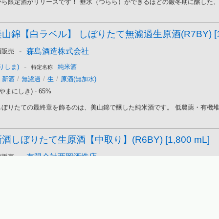
ら限定酒がリリースです！ 垂氷（つらら）ができるほどの厳冬期に醸した、山
山錦【白ラベル】 しぼりたて無濾過生原酒(R7BY) [1,8
-
森島酒造株式会社
頭販売
-
りしま)
純米酒
特定名称
新酒
/
無濾過
/
生
/
原酒(無加水)
やまにしき)
-
65%
ぼりたての最終章を飾るのは、美山錦で醸した純米酒です。 低農薬・有機堆肥
酒しぼりたて生原酒【中取り】(R6BY) [1,800 mL]
-
有限会社西岡酒造店
頭販売
-
れ)
純米酒
特定名称
新酒
/
生
/
原酒(無加水)
/
中取り(中汲み)(中垂れ)
まつやまみい)
-
60%
知の「久礼」から、令和6年度の新酒の純米初しぼりが登場です。 搾りたてのフ