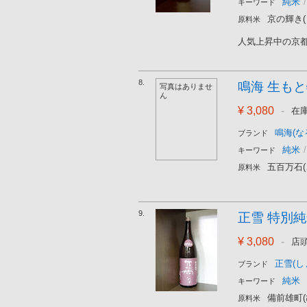
純米
/
キーワード
京の輝き
原料米
人気上昇中の京都
8.
鳴海 生もと
写真はありませ
ん
¥ 3,080
-
在
鳴海(な
ブランド
純米
/
キーワード
五百万石
原料米
9.
正雪 特別純米
¥ 3,080
-
店
正雪(し
ブランド
純米
キーワード
備前雄町(
原料米