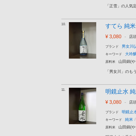
「正雪」の人気定
10.
すてら 純米大
¥ 3,080
-
店
男女川(
ブランド
大吟
キーワード
山田錦(や
原料米
「男女川」のもう
11.
明鏡止水 純米
¥ 3,080
-
店
明鏡止水
ブランド
純米
/
キーワード
山田錦(や
原料米