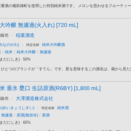
番酒の備前雄町を使用した特別純米酒です。 メロンを思わせるフルーティーな
吟醸 無濾過(火入れ) [720 mL]
-
稲葉酒造
頭販売
-
みなのがわ)
純米大吟醸酒
特定名称
醸
/
純米
/
純米大吟醸
/
無濾過
まだにしき)
-
50%
ひとつのブランドが「すてら」です。星を意味するこの酒名は、蔵から見た満天
 垂氷 甕口 生詰原酒(R6BY) [1,800 mL]
-
大澤酒造株式会社
頭販売
-
(めいきょうしすい)
純米酒
特定名称
無濾過
/
原酒(無加水)
/
新酒
まだにしき)
-
65%