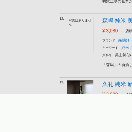
明鏡止水の垂氷か
12.
森嶋 純米 美
写真はありませ
ん
¥ 3,080
-
店
森嶋(も
ブランド
純米
/
キーワード
美山錦(み
原料米
「森嶋」の新酒し
13.
久礼 純米 新
¥ 3,080
-
店
久礼(く
ブランド
純米
/
キーワード
松山三井(
原料米
人気急上昇中の高