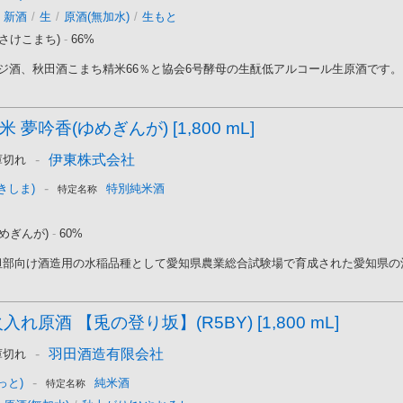
新酒
/
生
/
原酒(無加水)
/
生もと
さけこまち)
-
66%
ジ酒、秋田酒こまち精米66％と協会6号酵母の生酛低アルコール生原酒です。 さ
 夢吟香(ゆめぎんが) [1,800 mL]
-
伊東株式会社
庫切れ
-
きしま)
特別純米酒
特定名称
めぎんが)
-
60%
部向け酒造用の水稲品種として愛知県農業総合試験場で育成された愛知県の酒造
入れ原酒 【兎の登り坂】(R5BY) [1,800 mL]
-
羽田酒造有限会社
庫切れ
-
っと)
純米酒
特定名称