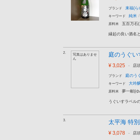
来福(ら
ブランド
純米
/
キーワード
五百万石
原料米
縁起の良い酒名と
2.
庭のうぐいす
写真はありませ
ん
¥ 3,025
-
店
庭のう
ブランド
大吟
キーワード
夢一献(ゆ
原料米
うぐいすラベルの
3.
太平海 特別純米
¥ 3,078
-
店