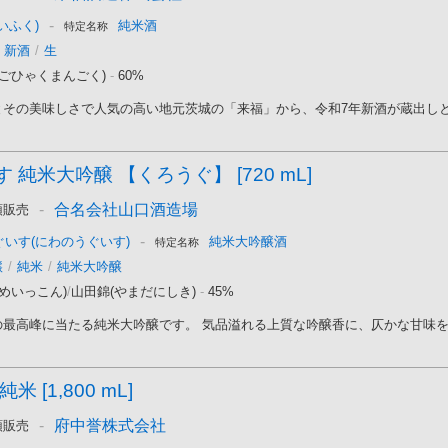
-
いふく)
純米酒
特定名称
新酒
/
生
(ごひゃくまんごく)
-
60%
その美味しさで人気の高い地元茨城の「来福」から、令和7年新酒が蔵出しとな
 純米大吟醸 【くろうぐ】 [720 mL]
-
合名会社山口酒造場
頭販売
-
ぐいす(にわのうぐいす)
純米大吟醸酒
特定名称
醸
/
純米
/
純米大吟醸
めいっこん)
/
山田錦(やまだにしき)
-
45%
最高峰に当たる純米大吟醸です。 気品溢れる上質な吟醸香に、仄かな甘味を湛
 [1,800 mL]
-
府中誉株式会社
頭販売