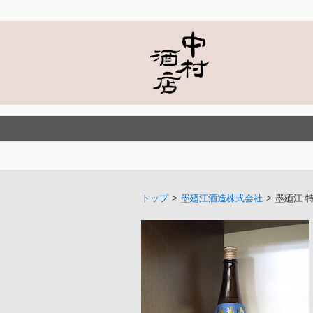
トップ
>
墨廼江酒造株式会社
>
墨廼江 