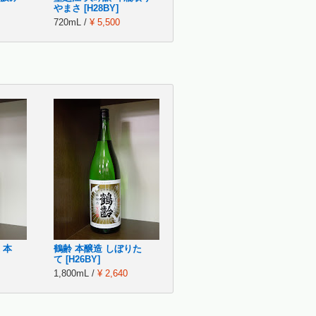
やまさ [H28BY]
720mL /
¥ 5,500
 本
鶴齢 本醸造 しぼりた
て [H26BY]
1,800mL /
¥ 2,640