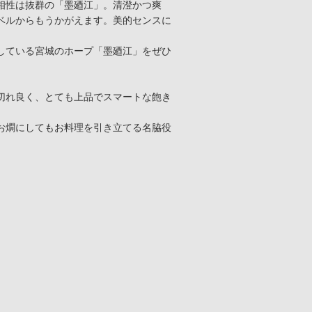
相性は抜群の「墨廼江」。清澄かつ爽
ベルからもうかがえます。美的センスに
している宮城のホープ「墨廼江」をぜひ
切れ良く、とても上品でスマートな飽き
お燗にしてもお料理を引き立てる名脇役