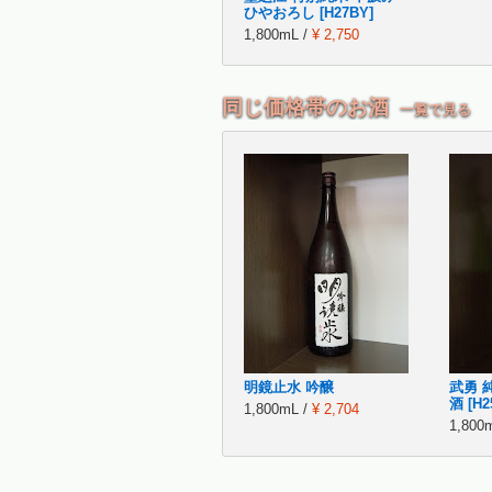
ひやおろし [H27BY]
1,800mL /
¥ 2,750
同じ価格帯のお酒
一覧で見る
明鏡止水 吟醸
武勇 
酒 [H2
1,800mL /
¥ 2,704
1,800