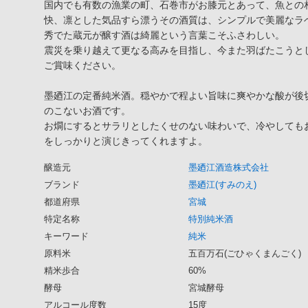
国内でも有数の漁業の町、石巻市がお膝元とあって、魚との
快、凛とした気品すら漂うその酒質は、シンプルで美麗なラ
秀でた蔵元が醸す酒は綺麗という言葉こそふさわしい。
震災を乗り越えて更なる高みを目指し、今また羽ばたこうと
ご賞味ください。
墨廼江の定番純米酒。穏やかで程よい旨味に爽やかな酸が後
のこないお酒です。
お燗にするとサラリとしたくせのない味わいで、冷やしても
をしっかりと演じきってくれますよ。
醸造元
墨廼江酒造株式会社
ブランド
墨廼江(すみのえ)
都道府県
宮城
特定名称
特別純米酒
キーワード
純米
原料米
五百万石(ごひゃくまんごく)
精米歩合
60%
酵母
宮城酵母
アルコール度数
15度