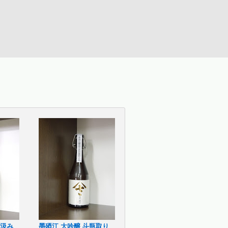
中汲み
墨廼江 大吟醸 斗瓶取り