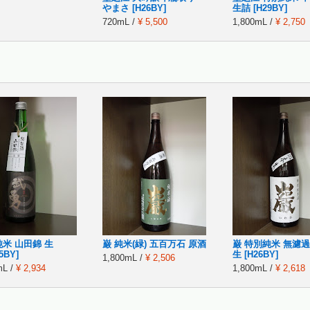
やまさ [H26BY]
生詰 [H29BY]
720mL /
¥ 5,500
1,800mL /
¥ 2,750
純米 山田錦 生
巌 純米(緑) 五百万石 原酒
巌 特別純米 無濾過
5BY]
生 [H26BY]
1,800mL /
¥ 2,506
mL /
¥ 2,934
1,800mL /
¥ 2,618