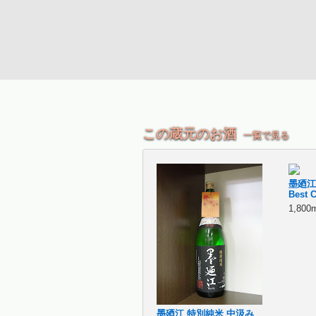
この蔵元のお酒
一覧で見る
墨廼江
Best 
1,800
墨廼江 特別純米 中汲み