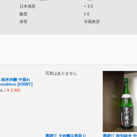
日本酒度
+ 3.0
酸度
1.6
保管
冷蔵推奨
写真はありません
 純米吟醸 中垂れ
Condition [H30BY]
mL /
¥ 3,300
墨廼江 大吟醸斗瓶取り
墨廼江 特別純米 