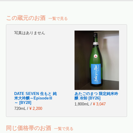
この蔵元のお酒
一覧で見る
写真はありません
DATE SEVEN 生もと 純
あたごのまつ 限定純米吟
米大吟醸～EpisodeⅢ
醸 冷卸 [BY26]
～ [BY28]
1,800mL /
¥ 3,047
720mL /
¥ 2,200
同じ価格帯のお酒
一覧で見る