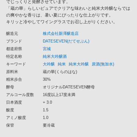
でじっくりと発酵させています。
「蔵の華」らしいピュアでクリアな味わいと純米大吟醸ならでは
の爽やかな香りは、暑い夏にぴったりな仕上がりです。
キリッと冷やしてワイングラスでお召し上がりください。
醸造元
株式会社新澤醸造店
ブランド
DATESEVEN(だてせぶん)
都道府県
宮城
特定名称
純米大吟醸酒
キーワード
大吟醸
純米
純米大吟醸
原酒(無加水)
原料米
蔵の華(くらのはな)
精米歩合
30%
酵母
オリジナルDATESEVEN酵母
アルコール度数
16度以上17度未満
日本酒度
+ 3.0
酸度
1.5
アミノ酸度
1.0
保管
要冷蔵