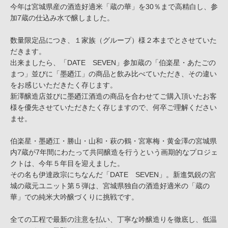
今年は宮城県産の酒造好適米「蔵の華」を30％まで高精白し、参
加7蔵の仕込み水で醸しました。
数量限定品につき、１家族（グループ）様２本までとさせていた
だきます。
出来ましたら、「DATE SEVEN」参加蔵の「伯楽星・あたごの
まつ」並びに「墨廼江」の商品と飲み比べていただき、その違い
をお感じいただきたく存じます。
新澤醸造店並びに墨廼江酒造の商品を合わせてご購入頂いたお客
様を優先させていただきたく存じますので、何卒ご理解ください
ませ。
伯楽星・墨廼江・勝山・山和・萩の鶴・宮寒梅・黄金澤の宮城県
内7蔵が7年間にわたって共同醸造を行うという画期的なプロジェ
クトは、今年５年目を迎えました。
その名も伊達政宗にちなんだ「DATE SEVEN」。新進気鋭の宮
城の蔵元ユニット第５弾は、宮城県独自の酒造好適米の「蔵の
華」での純米大吟醸づくりに挑戦です。
全ての工程で最新の注意を払い、丁寧な吟醸造りを徹底し、低温