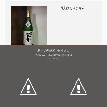
写真はありません
取手の地酒や 中村酒店
〒302-0034 茨城県取手市戸頭3-33-13
渡舟 純米吟醸 槽搾り
相模灘 特別純米 若水 槽
0297-78-2033
場詰め 無濾過生原
720mL /
¥ 2,567
酒 [BY25]
1,800mL /
¥ 2,750