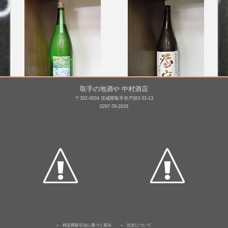
取手の地酒や 中村酒店
〒302-0034 茨城県取手市戸頭3-33-13
津島屋外伝 純米酒 der
屋守 純米 無調整生詰(ひ
0297-78-2033
Vater Rhein(父なるライ
やおろし) [BY25]
ン)2014summer [BY25]
1,800mL /
¥ 2,937
1,800mL /
¥ 2,640
特定商取引法に基づく表示
注文について