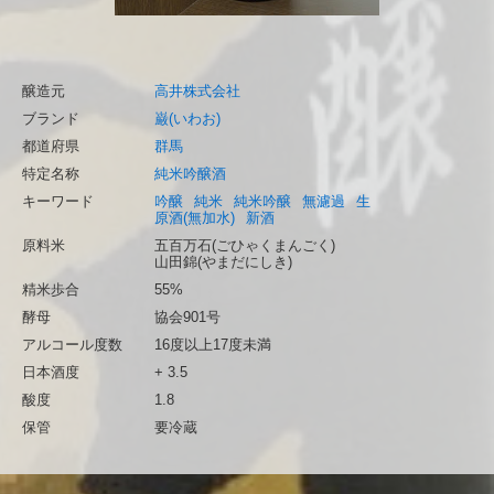
醸造元
高井株式会社
ブランド
巌(いわお)
都道府県
群馬
特定名称
純米吟醸酒
キーワード
吟醸
純米
純米吟醸
無濾過
生
原酒(無加水)
新酒
原料米
五百万石(ごひゃくまんごく)
山田錦(やまだにしき)
精米歩合
55%
酵母
協会901号
アルコール度数
16度以上17度未満
日本酒度
+ 3.5
酸度
1.8
保管
要冷蔵