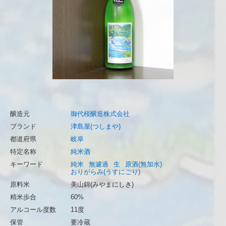
醸造元
御代桜醸造株式会社
ブランド
津島屋(つしまや)
都道府県
岐阜
特定名称
純米酒
キーワード
純米
無濾過
生
原酒(無加水)
おりがらみ(うすにごり)
原料米
美山錦(みやまにしき)
精米歩合
60%
アルコール度数
11度
保管
要冷蔵