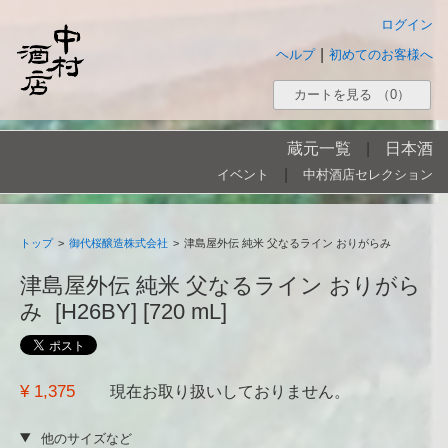
ログイン
|
ヘルプ
初めてのお客様へ
カートを見る
（0）
蔵元一覧
|
日本酒
|
イベント
中村酒店セレクション
トップ
>
御代桜醸造株式会社
>
津島屋外伝 純米 父なるライン おりがらみ
津島屋外伝 純米 父なるライン おりがら
み [H26BY] [720 mL]
¥ 1,375
現在お取り扱いしておりません。
他のサイズなど