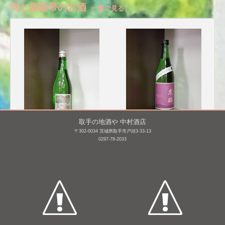
同じ価格帯のお酒
一覧で見る
取手の地酒や 中村酒店
〒302-0034 茨城県取手市戸頭3-33-13
津島屋外伝 純米酒 der
東鶴 純米 おりがらみ
0297-78-2033
Vater Rhein 父なるライ
生 [BY27]
ン 2014winter [BY26]
720mL /
¥ 1,265
720mL /
¥ 1,320