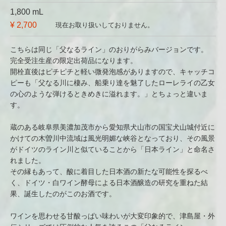
1,800 mL
¥ 2,700
現在お取り扱いしておりません。
こちらは同じ「父なるライン」のおりがらみバージョンです。
完全受注生産の限定出荷品になります。
開栓直後はピチピチと軽い微発泡感がありますので、キャッチコ
ピーも「父なる川に棲み、船乗り達を魅了したローレライの乙女
の心のような弾けるときめきに溢れます。」とちょっと違いま
す。
蔵のある岐阜県美濃加茂市から愛知県犬山市の国宝犬山城付近に
かけての木曽川中流域は風光明媚な峡谷となっており、その風景
がドイツのライン川と似ていることから「日本ライン」と命名さ
れました。
その縁もあって、酸に着目した日本酒の新たな可能性を探るべ
く、ドイツ・白ワイン酵母による日本酒醸造の研究を重ねた結
果、誕生したのがこのお酒です。
ワインを思わせる甘酸っぱい味わいが大変印象的で、津島屋・外