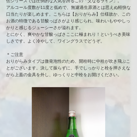
伝シリーズでは圧倒的な人気を誇るこの「父なるライン」。
アルコール度数が11度と低めで、無濾過生原酒とは思えぬ軽快な
口当たりが楽しめます。こちらは【おりがらみ】仕様故か、この
お酒の特徴である甘酸っぱさがより感じられ、味わいもややしっ
かりと感じるジューシーさが溢れます。
とにかく、爽やかな甘酸っぱさここに極まれり！というべき美味
しさです。よく冷やして、ワイングラスでどうぞ。
＊ご注意
おりがらみタイプは微発泡性のため、開栓時に中栓が吹き飛ぶこ
とがございます。決して振らずに、手でしっかりと栓を押さえな
がら上蓋の金具を外し、ゆっくりと中栓をお開けください。