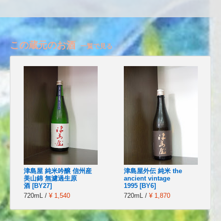
この蔵元のお酒
一覧で見る
津島屋 純米吟醸 信州産
津島屋外伝 純米 the
美山錦 無濾過生原
ancient vintage
酒 [BY27]
1995 [BY6]
720mL /
¥ 1,540
720mL /
¥ 1,870