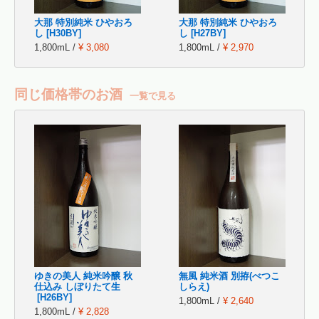
大那 特別純米 ひやおろ
大那 特別純米 ひやおろ
し [H30BY]
し [H27BY]
1,800mL /
¥ 3,080
1,800mL /
¥ 2,970
同じ価格帯のお酒
一覧で見る
ゆきの美人 純米吟醸 秋
無風 純米酒 別拵(べつこ
仕込み しぼりたて生
しらえ)
[H26BY]
1,800mL /
¥ 2,640
1,800mL /
¥ 2,828