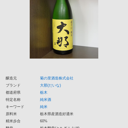
醸造元
菊の里酒造株式会社
ブランド
大那(だいな)
都道府県
栃木
特定名称
純米酒
キーワード
純米
原料米
栃木県産酒造好適米
精米歩合
60%