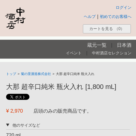
ログイン
|
ヘルプ
初めてのお客様へ
カートを見る
（0）
蔵元一覧
|
日本酒
|
イベント
中村酒店セレクション
トップ
>
菊の里酒造株式会社
>
大那 超辛口純米 瓶火入れ
大那 超辛口純米 瓶火入れ [1,800 mL]
¥ 2,970
店頭のみの販売商品です。
他のサイズなど
720 mL