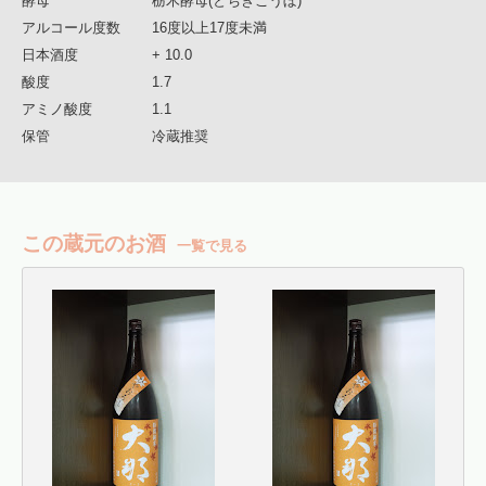
酵母
栃木酵母(とちぎこうぼ)
アルコール度数
16度以上17度未満
日本酒度
+ 10.0
酸度
1.7
アミノ酸度
1.1
保管
冷蔵推奨
この蔵元のお酒
一覧で見る