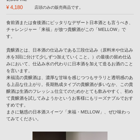
¥ 4,180
店頭のみの販売商品です。
食前酒または食後酒にピッタリなデザート日本酒とも言うべき、
チャレンジャー「来福」が放つ貴醸酒がこの「MELLOW」で
す。
貴醸酒とは、日本酒の仕込みである三段仕込み（原料米や仕込み
水を3回に分けて少しずつ加えていくこと。）の最後の留め仕込
みにおいて、仕込み水の代わりに日本酒を加えて造るお酒のこと
を言います。
来福流の貴醸酒は、濃厚な甘味を感じつつもサラリと透明感のあ
る上品な仕上がり。長期熟成タイプの貴醸酒が多いなか、この貴
醸酒は生酒のフレッシュ仕立てのためかとても飲みやすく、初め
て貴醸酒を試してみようかというお客様にもリーズナブルでおす
すめです。
まさに魅惑の日本酒スイーツ「来福・MELLOW」、ぜひ味わっ
てみてください。