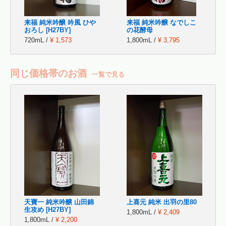
来福 純米吟醸 吟風 ひや
来福 純米吟醸 なでしこ
おろし [H27BY]
の花酵母
720mL /
¥ 1,573
1,800mL /
¥ 3,795
同じ価格帯のお酒
一覧で見る
天寶一 純米吟醸 山田錦
上喜元 純米 出羽の里80
生攻め [H27BY]
1,800mL /
¥ 2,409
1,800mL /
¥ 2,200