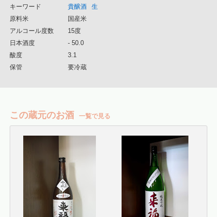
キーワード
貴醸酒
生
原料米
国産米
アルコール度数
15度
日本酒度
- 50.0
酸度
3.1
保管
要冷蔵
この蔵元のお酒
一覧で見る