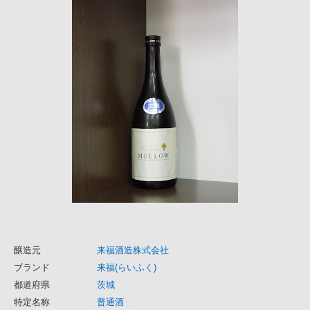
醸造元
来福酒造株式会社
ブランド
来福(らいふく)
都道府県
茨城
特定名称
普通酒