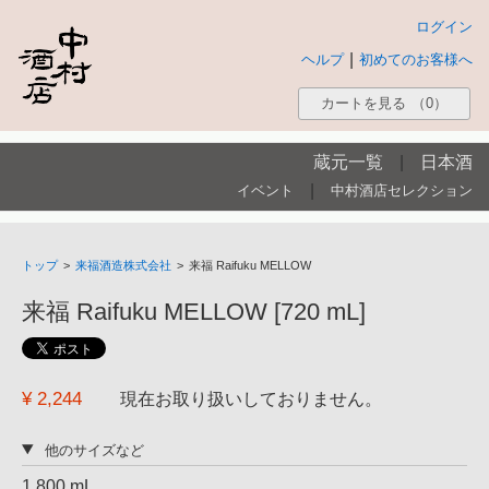
ログイン
|
ヘルプ
初めてのお客様へ
カートを見る
（0）
蔵元一覧
|
日本酒
|
イベント
中村酒店セレクション
トップ
>
来福酒造株式会社
>
来福 Raifuku MELLOW
来福 Raifuku MELLOW [720 mL]
¥ 2,244
現在お取り扱いしておりません。
他のサイズなど
1,800 mL