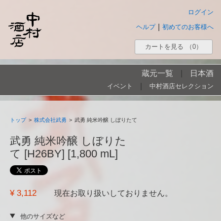
ログイン
|
ヘルプ
初めてのお客様へ
カートを見る
（0）
蔵元一覧
|
日本酒
|
イベント
中村酒店セレクション
トップ
>
株式会社武勇
>
武勇 純米吟醸 しぼりたて
武勇 純米吟醸 しぼりた
て [H26BY] [1,800 mL]
¥ 3,112
現在お取り扱いしておりません。
他のサイズなど