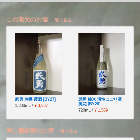
この蔵元のお酒
一覧で見る
武勇 吟醸 霞酒 [BY27]
武勇 純米 活性にごり酒
風花 [BY28]
1,800mL /
¥ 3,637
720mL /
¥ 1,569
同じ価格帯のお酒
一覧で見る