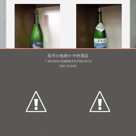
取手の地酒や 中村酒店
〒302-0034 茨城県取手市戸頭3-33-13
0297-78-2033
無風 大吟醸 無濾過生原
霧筑波 特別純米 火入れ
酒 華や香 [BY25]
1,800mL /
¥ 3,206
1,800mL /
¥ 3,300