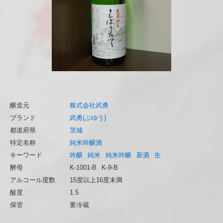
醸造元
株式会社武勇
ブランド
武勇(ぶゆう)
都道府県
茨城
特定名称
純米吟醸酒
キーワード
吟醸
純米
純米吟醸
新酒
生
酵母
K-1001-B
K-9-B
アルコール度数
15度以上16度未満
酸度
1.5
保管
要冷蔵