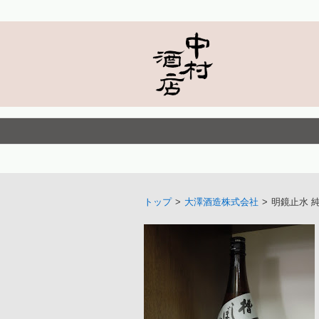
トップ
>
大澤酒造株式会社
>
明鏡止水 純