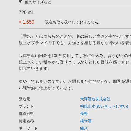
他のサイズなど
720 mL
¥ 1,650
現在お取り扱いしておりません。
「垂氷」とはつららのことで、冬の厳しい寒さの中で少しず
鏡止水ブランドの中でも、力強さを感じる豊かな味わいを表
兵庫県産山田錦を100％使用して丁寧に仕込み、昔ながらの
鏡止水らしい穏やかな香りとしっかりとした旨味を感じさせ
切れていきます。
冷やしても良いのですが、お燗もまた伸びやかで、四季を通
い純米酒に仕上がっています。
醸造元
大澤酒造株式会社
ブランド
明鏡止水(めいきょうしすい)
都道府県
長野
特定名称
純米酒
キーワード
純米