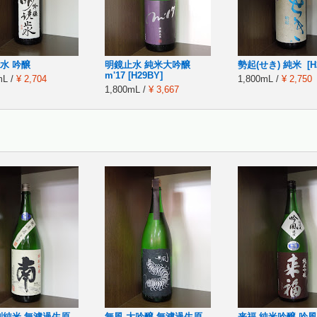
水 吟醸
明鏡止水 純米大吟醸
勢起(せき) 純米 [H
m'17 [H29BY]
mL /
¥ 2,704
1,800mL /
¥ 2,750
1,800mL /
¥ 3,667
別純米 無濾過生原
無風 大吟醸 無濾過生原
来福 純米吟醸 吟風