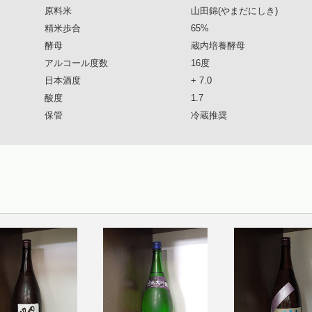
原料米
山田錦(やまだにしき)
精米歩合
65%
酵母
蔵内培養酵母
アルコール度数
16度
日本酒度
+ 7.0
酸度
1.7
保管
冷蔵推奨