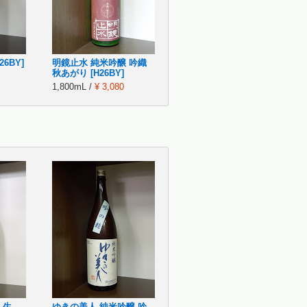
26BY]
明鏡止水 純米吟醸 吟織
秋あがり [H26BY]
1,800mL /
¥ 3,080
 生
ゆきの美人 純米吟醸 吟