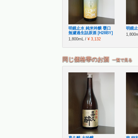
明鏡止水 純米吟醸 甕口
明鏡止
無濾過生詰原酒 [H28BY]
1,800
1,800mL /
¥ 3,132
同じ価格帯のお酒
一覧で見る
喜久醉 大吟醸
南 特