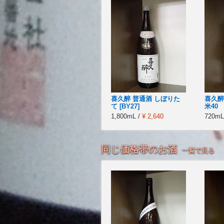
喜久醉 普通酒 しぼりた
喜久醉
て [BY27]
米40
1,800mL /
¥ 2,640
720mL
同じ価格帯のお酒
一覧で見る