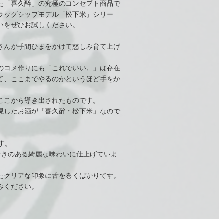
た「喜久醉」の究極のコンセプト商品で
ラッグシップモデル「松下米」シリー
いをぜひお試しください。
さんが手間ひまをかけて慈しみ育て上げ
のコメ作りにも「これでいい。」は存在
て、ここまでやるのかというほど手をか
ここから導き出されたものです。
現したお酒が「喜久醉・松下米」なので
す。
着きのある綺麗な味わいに仕上げていま
たクリアな印象に舌を巻くばかりです。
みください。