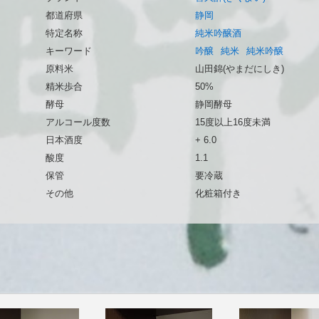
都道府県
静岡
特定名称
純米吟醸酒
キーワード
吟醸
純米
純米吟醸
原料米
山田錦(やまだにしき)
精米歩合
50%
酵母
静岡酵母
アルコール度数
15度以上16度未満
日本酒度
+ 6.0
酸度
1.1
保管
要冷蔵
その他
化粧箱付き