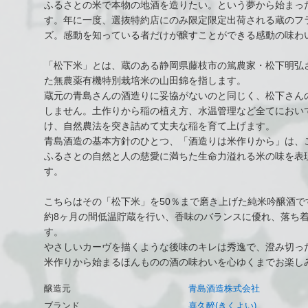
ふるさとの米で本物の地酒を造りたい。という夢から始まっ
す。年に一度、選抜特約店にのみ限定限定出荷される蔵のフ
ズ。感動を知っている者だけが醸すことができる感動の味わ
「松下米」とは、蔵のある静岡県藤枝市の篤農家・松下明弘
た無農薬有機特別栽培米の山田錦を指します。
蔵元の青島さんの酒造りに妥協がないのと同じく、松下さん
しません。土作りから稲の植え方、水温管理など全てにおい
け、自然農法を突き詰めて丈夫な稲を育て上げます。
青島酒造の基本方針のひとつ、「酒造りは米作りから」は、
ふるさとの自然と人の慈愛に満ちた生命力溢れる米の味を表
す。
こちらはその「松下米」を50％まで磨き上げた純米吟醸酒で
約8ヶ月の間低温貯蔵を行い、香味のバランスに優れ、落ち
す。
やさしいカーヴを描くような後味のキレは秀逸で、澄み切っ
米作りから始まるほんものの酒の味わいを心ゆくまでお楽し
醸造元
青島酒造株式会社
ブランド
喜久醉(きくよい)