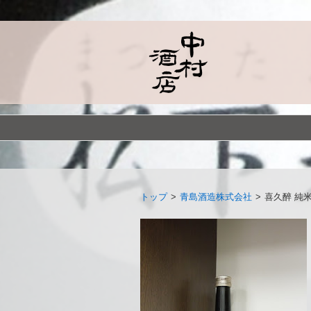
トップ
>
青島酒造株式会社
>
喜久醉 純米