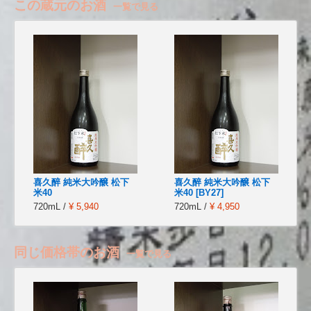
この蔵元のお酒
一覧で見る
喜久醉 純米大吟醸 松下
喜久醉 純米大吟醸 松下
米40
米40 [BY27]
720mL /
¥ 5,940
720mL /
¥ 4,950
同じ価格帯のお酒
一覧で見る