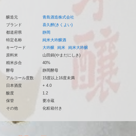
醸造元
青島酒造株式会社
ブランド
喜久醉(きくよい)
都道府県
静岡
特定名称
純米大吟醸酒
キーワード
大吟醸
純米
純米大吟醸
原料米
山田錦(やまだにしき)
精米歩合
40%
酵母
静岡酵母
アルコール度数
15度以上16度未満
日本酒度
+ 4.0
酸度
1.2
保管
要冷蔵
その他
化粧箱付き