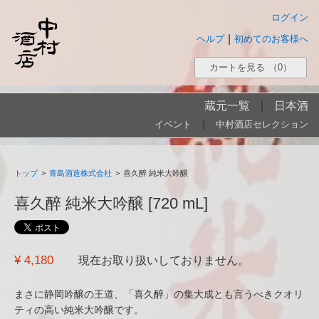
ログイン
|
ヘルプ
初めてのお客様へ
カートを見る
（0）
蔵元一覧
|
日本酒
|
イベント
中村酒店セレクション
トップ
>
青島酒造株式会社
>
喜久醉 純米大吟醸
喜久醉 純米大吟醸 [720 mL]
¥ 4,180
現在お取り扱いしておりません。
まさに静岡吟醸の王道、「喜久醉」の集大成とも言うべきクオリ
ティの高い純米大吟醸です。