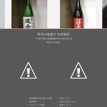
取手の地酒や 中村酒店
〒302-0034 茨城県取手市戸頭3-33-13
渡舟 純米吟醸 槽搾り
津島屋 純米大吟醸 契約
0297-78-2033
栽培山田錦 瓶囲
1,800mL /
¥ 4,875
い [BY29]
1,800mL /
¥ 4,290
特定商取引法に基づく表示
注文について
利用規約
支払い方法について
プライバシー規約
配送について