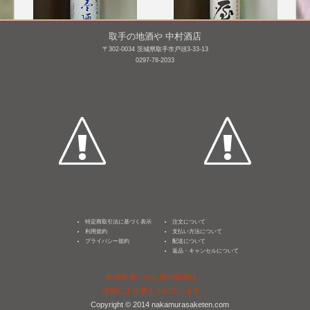
取手の地酒や 中村酒店
〒302-0034 茨城県取手市戸頭3-33-13
0297-78-2033
墨廼江 純米吟醸 五百万
屋守 純米 無調整生 おり
石(R7BY)
がらみ [BY26]
1,800mL /
¥ 3,190
1,800mL /
¥ 3,065
特定商取引法に基づく表示
注文について
利用規約
支払い方法について
プライバシー規約
配送について
返品・キャンセルについて
未成年者へのお酒の販売は、
法律により禁止されています。
Copyright © 2014 nakamurasaketen.com