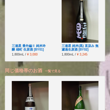
三連星 番外編Ⅱ 純米吟
三連星 純米(黒) 直汲み 無
醸 雄町 生原酒 [BY01]
濾過生原酒 [BY02]
1,800mL /
¥ 3,000
1,800mL /
¥ 3,245
同じ価格帯のお酒
一覧で見る