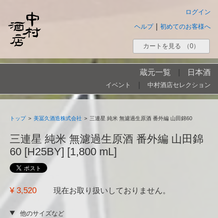
ログイン
|
ヘルプ
初めてのお客様へ
カートを見る
（0）
蔵元一覧
|
日本酒
|
イベント
中村酒店セレクション
トップ
>
美冨久酒造株式会社
>
三連星 純米 無濾過生原酒 番外編 山田錦60
三連星 純米 無濾過生原酒 番外編 山田錦
60 [H25BY] [1,800 mL]
¥ 3,520
現在お取り扱いしておりません。
他のサイズなど