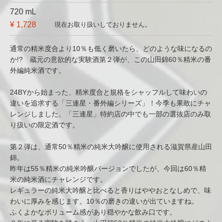
720 mL
¥ 1,728
現在お取り扱いしておりません。
通常の精米度合より10％も低く磨いたら、どのような味になるの
か!? 蔵元の意欲的な実験酒第２弾が、この山田錦60％精米の番
外編純米酒です。
24BYから始まった、精米度合と規格をシャッフルして味わいの
違いを追求する「三連星・番外編シリーズ」！今季も果敢にチャ
レンジしました。「三連星」特約店の中でも一部の選抜店のみ取
り扱いの限定酒です。
第２弾は、通常50％精米の純米大吟醸に使用される滋賀県産山田
錦。
昨年は55％精米の純米吟醸バージョンでしたが、今回は60％精
米の純米酒にチャレンジです。
レギュラーの純米大吟醸と比べると香りはややおとなしめで、味
わいに厚みを感じます。10％の磨きの違いが出ていますね。
ふくよかなボリューム感があり穏やかな飲み口です。