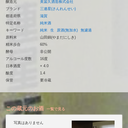
醸造元
美冨久酒造株式会社
ブランド
三連星(さんれんせい)
都道府県
滋賀
特定名称
純米酒
キーワード
純米
生
原酒(無加水)
無濾過
原料米
山田錦(やまだにしき)
精米歩合
60%
酵母
非公開
アルコール度数
16度
日本酒度
+ 4.0
酸度
1.4
保管
要冷蔵
この蔵元のお酒
一覧で見る
写真はありません