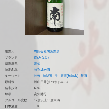
醸造元
有限会社南酒造場
ブランド
南(みなみ)
都道府県
高知
特定名称
特別純米酒
キーワード
純米
無濾過
生
原酒(無加水)
新酒
原料米
松山三井(まつやまみい)
精米歩合
60%
酵母
高知酵母
アルコール度数
17度以上18度未満
日本酒度
+ 8.0