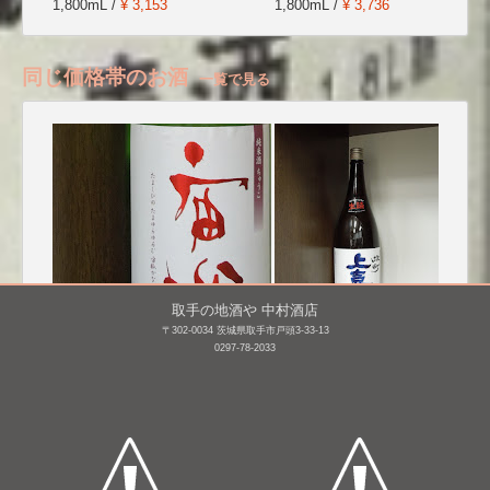
1,800mL /
¥ 3,153
1,800mL /
¥ 3,736
同じ価格帯のお酒
一覧で見る
取手の地酒や 中村酒店
〒302-0034 茨城県取手市戸頭3-33-13
0297-78-2033
宙狐 かすみ純米 生原
上喜元 純米 生詰 雄町
酒 [BY25]
65%
1,800mL /
¥ 2,750
1,800mL /
¥ 2,640