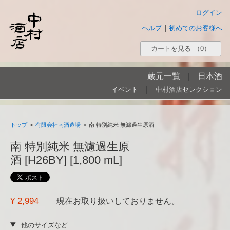
ログイン
|
ヘルプ
初めてのお客様へ
カートを見る
（0）
蔵元一覧
|
日本酒
|
イベント
中村酒店セレクション
トップ
>
有限会社南酒造場
>
南 特別純米 無濾過生原酒
南 特別純米 無濾過生原
酒 [H26BY] [1,800 mL]
¥ 2,994
現在お取り扱いしておりません。
他のサイズなど