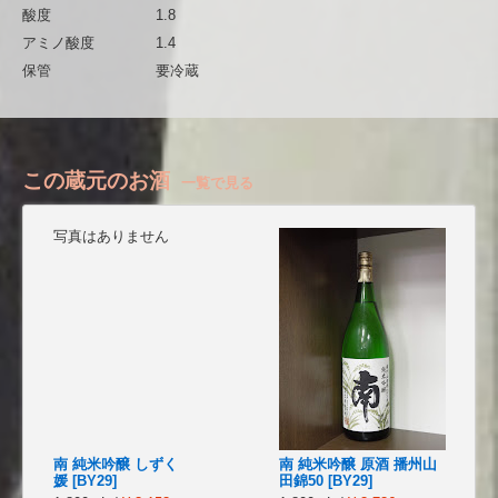
酸度
1.8
アミノ酸度
1.4
保管
要冷蔵
この蔵元のお酒
一覧で見る
写真はありません
南 純米吟醸 しずく
南 純米吟醸 原酒 播州山
媛 [BY29]
田錦50 [BY29]