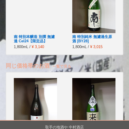
南 特別本醸造 別撰 無濾
南 特別純米 無濾過生原
過 Cel24【限定品】
酒 [BY28]
1,800mL /
¥ 3,140
1,800mL /
¥ 3,015
同じ価格帯のお酒
一覧で見る
取手の地酒や 中村酒店