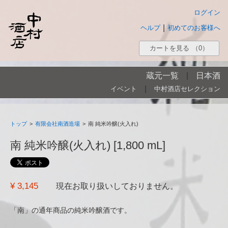
ログイン
|
ヘルプ
初めてのお客様へ
カートを見る
（0）
蔵元一覧
|
日本酒
|
イベント
中村酒店セレクション
トップ
>
有限会社南酒造場
>
南 純米吟醸(火入れ)
南 純米吟醸(火入れ) [1,800 mL]
¥ 3,145
現在お取り扱いしておりません。
「南」の通年商品の純米吟醸酒です。