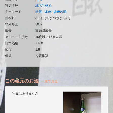
特定名称
純米吟醸酒
キーワード
吟醸
純米
純米吟醸
原料米
松山三井(まつやまみい)
精米歩合
50%
酵母
高知県酵母
アルコール度数
16度以上17度未満
日本酒度
+ 8.0
酸度
1.8
保管
冷蔵推奨
この蔵元のお酒
一覧で見る
写真はありません