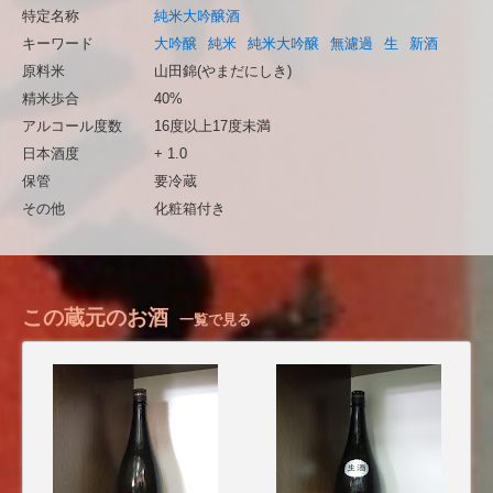
特定名称
純米大吟醸酒
キーワード
大吟醸
純米
純米大吟醸
無濾過
生
新酒
原料米
山田錦(やまだにしき)
精米歩合
40%
アルコール度数
16度以上17度未満
日本酒度
+ 1.0
保管
要冷蔵
その他
化粧箱付き
この蔵元のお酒
一覧で見る