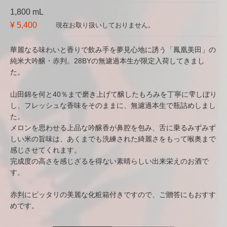
1,800 mL
¥ 5,400
現在お取り扱いしておりません。
華麗なる味わいと香りで飲み手を夢見心地に誘う「鳳凰美田」の
純米大吟醸・赤判。28BYの無濾過本生が限定入荷してきまし
た。
山田錦を何と40％まで磨き上げて醸したもろみを丁寧に雫しぼり
し、フレッシュな香味をそのままに、無濾過本生で瓶詰めしまし
た。
メロンを思わせる上品な吟醸香が鼻腔を包み、舌に乗るみずみず
しい米の旨味は、あくまでも洗練された綺麗さをもって喉奥まで
感じさせてくれます。
完成度の高さを感じざるを得ない素晴らしい出来栄えのお酒で
す。
赤判にピッタリの美麗な化粧箱付きですので、ご贈答にもおすす
めです。