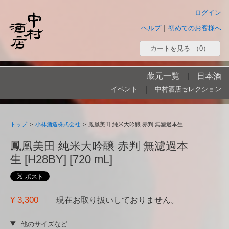
ログイン
|
ヘルプ
初めてのお客様へ
カートを見る
（0）
蔵元一覧
|
日本酒
|
イベント
中村酒店セレクション
トップ
>
小林酒造株式会社
>
鳳凰美田 純米大吟醸 赤判 無濾過本生
鳳凰美田 純米大吟醸 赤判 無濾過本
生 [H28BY] [720 mL]
¥ 3,300
現在お取り扱いしておりません。
他のサイズなど