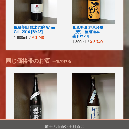
鳳凰美田 純米吟醸 Wine
鳳凰美田 純米吟醸
Cell 2016 [BY28]
【芳】 無濾過本
生 [BY29]
1,800mL /
¥ 3,740
1,800mL /
¥ 3,740
同じ価格帯のお酒
一覧で見る
取手の地酒や 中村酒店