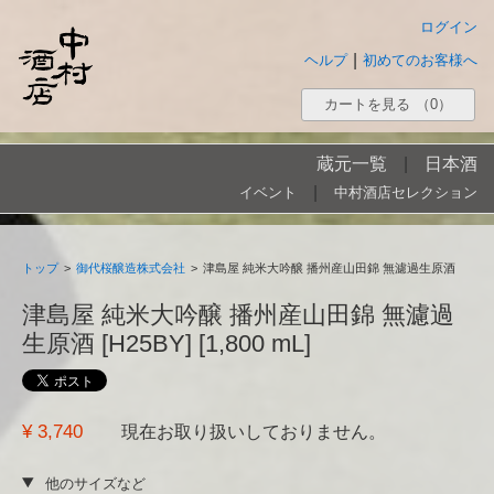
ログイン
|
ヘルプ
初めてのお客様へ
カートを見る
（0）
蔵元一覧
|
日本酒
|
イベント
中村酒店セレクション
トップ
>
御代桜醸造株式会社
>
津島屋 純米大吟醸 播州産山田錦 無濾過生原酒
津島屋 純米大吟醸 播州産山田錦 無濾過
生原酒 [H25BY] [1,800 mL]
¥ 3,740
現在お取り扱いしておりません。
他のサイズなど