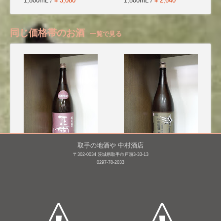
1,800mL /
¥ 3,080
1,800mL /
¥ 2,640
同じ価格帯のお酒
一覧で見る
取手の地酒や 中村酒店
〒302-0034 茨城県取手市戸頭3-33-13
正雪 特別純米 備前雄町
三連星 純米 無濾過生原
0297-78-2033
酒 番外編 山田錦
1,800mL /
¥ 3,080
60 [BY25]
1,800mL /
¥ 3,520