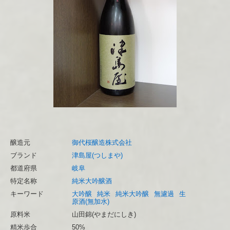
醸造元
御代桜醸造株式会社
ブランド
津島屋(つしまや)
都道府県
岐阜
特定名称
純米大吟醸酒
キーワード
大吟醸
純米
純米大吟醸
無濾過
生
原酒(無加水)
原料米
山田錦(やまだにしき)
精米歩合
50%