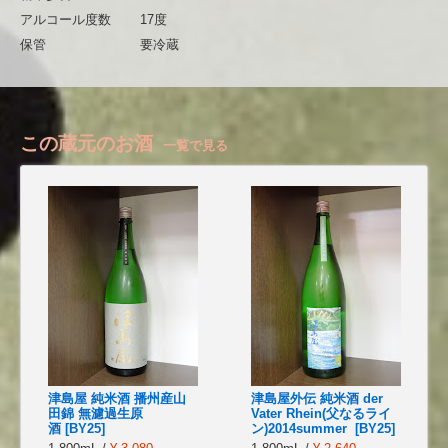
アルコール度数
17度
保管
要冷蔵
この蔵元のお酒
一覧で見る
津島屋 純米酒 播州産山
津島屋外伝 純米酒 der
田錦 無濾過生原
Vater Rhein(父なるライ
酒 [BY25]
ン)2014summer [BY25]